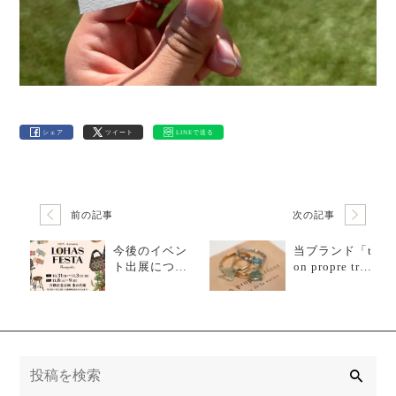
シェア
ツイート
LINEで送る
前の記事
次の記事
今後のイベン
当ブランド「t
ト出展につい
on propre tres
て
or」のアクセ
サリーが選ば
れる理由
検
索